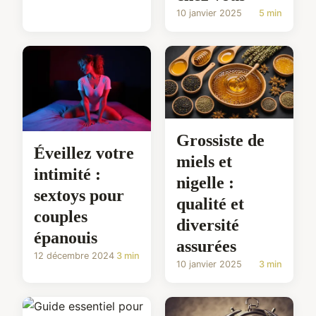
10 janvier 2025
5 min
Grossiste de
Éveillez votre
miels et
intimité :
nigelle :
sextoys pour
qualité et
couples
diversité
épanouis
assurées
12 décembre 2024
3 min
10 janvier 2025
3 min