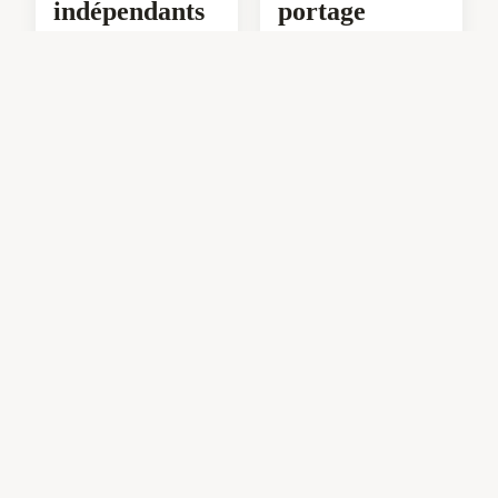
indépendants
portage
en France
salarial sta
23 juillet 2024
2 min
23 juillet 2024
6 min
Top 5 abris
Top 5 arbres à
bûches brico
croissance
dépôt pour un
rapide avec
hiver serein
feuillage
persistant
4 mars 2025
6 min
4 mars 2025
7 min