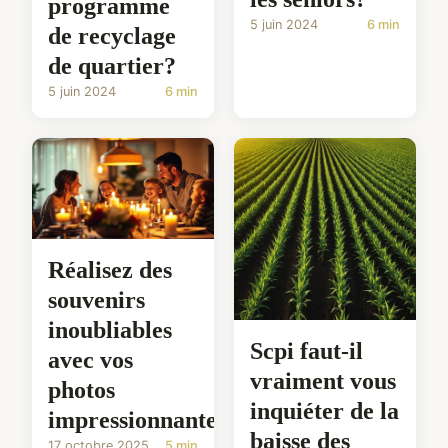
programme
5 juin 2024
6 min
de recyclage
de quartier?
5 juin 2024
6 min
Réalisez des
souvenirs
inoubliables
Scpi faut-il
avec vos
vraiment vous
photos
inquiéter de la
impressionnantes
baisse des
17 octobre 2025
5 min