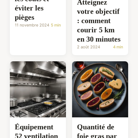
Atteignez
éviter les
votre objectif
pièges
: comment
11 novembre 2024
5 min
courir 5 km
en 30 minutes
2 août 2024
4 min
Équipement
Quantité de
52 ventilation
foie gras par