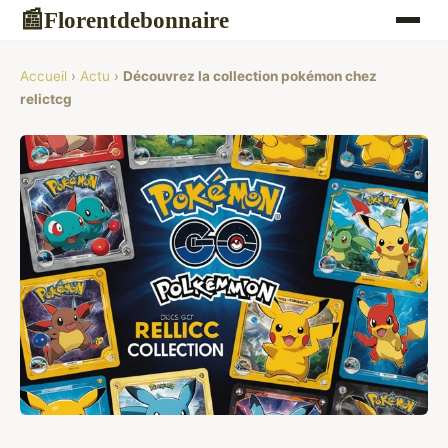
Florentdebonnaire
📰
Accueil
›
Actu
›
Découvrez la collection pokémon chez
relictcg